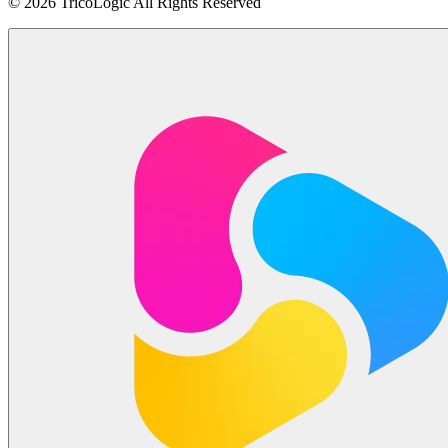
©️ 2026 TricoLogic All Rights Reserved