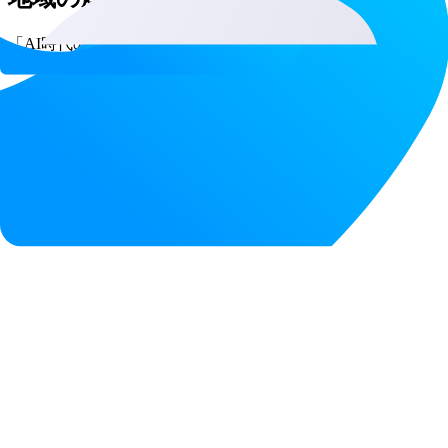
「AI時代の教育インフラ」を共に創り、
子どもたちの未来と地域社会を豊かにする。
Scroll
一覧へ ＞
お知らせ一覧へ ＞
メディア
2026.7.14
代表取締役 西尾彰将がMBS毎日放送「ミライジャム」
に出演いたしました
イベント